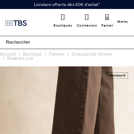
Livraison offerte dès 60€ d'achat*
0
Menu
Boutiques
Connexion
Panier
Accueil
Boutique
Femme
Chaussures femme
Baskets cuir