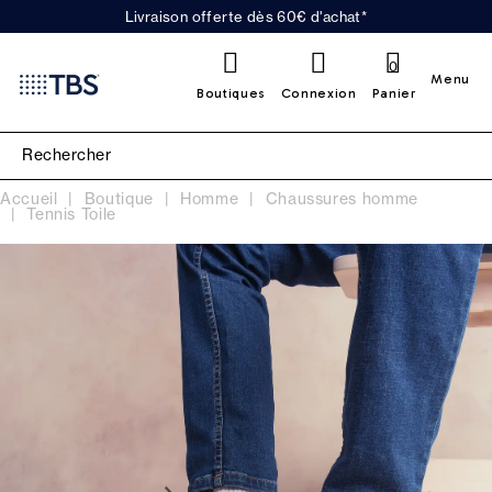
Livraison offerte dès 60€ d'achat*
0
Menu
Boutiques
Connexion
Panier
Accueil
Boutique
Homme
Chaussures homme
Tennis Toile