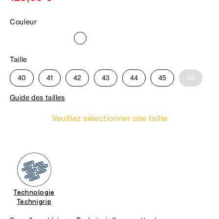
Couleur
Taille
40
41
42
43
44
45
46
Guide des tailles
Veuillez sélectionner une taille
Technologie
Technigrip