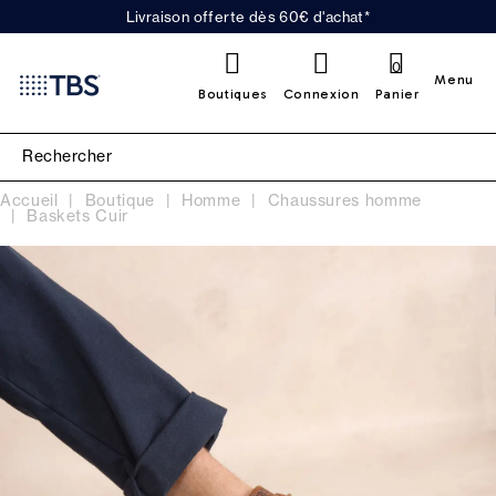
Livraison offerte dès 60€ d'achat*
0
Menu
Boutiques
Connexion
Panier
Accueil
Boutique
Homme
Chaussures homme
Baskets Cuir