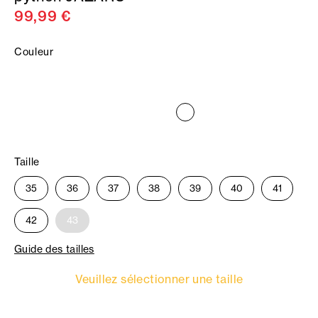
99,99 €
Couleur
Taille
35
36
37
38
39
40
41
42
43
Guide des tailles
Veuillez sélectionner une taille