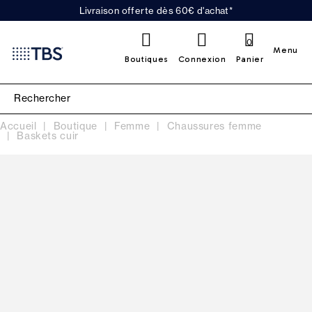
Livraison offerte dès 60€ d'achat*
0
Menu
Boutiques
Connexion
Panier
Accueil
Boutique
Femme
Chaussures femme
Baskets cuir