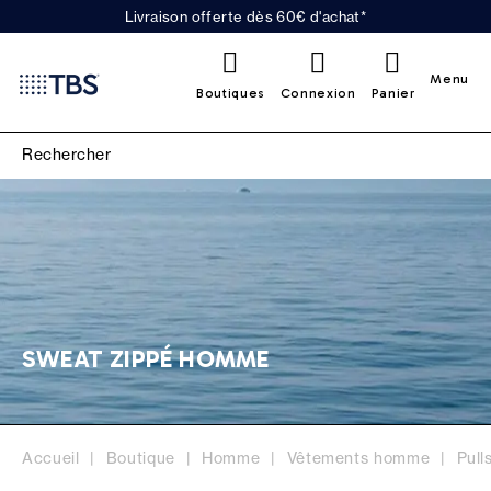
Livraison offerte dès 60€ d'achat*
0
Menu
Boutiques
Connexion
Panier
SWEAT ZIPPÉ HOMME
Accueil
Boutique
Homme
Vêtements homme
Pull