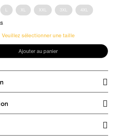
L
XL
XXL
3XL
4XL
es
Veuillez sélectionner une taille
Ajouter au panier
on
ion