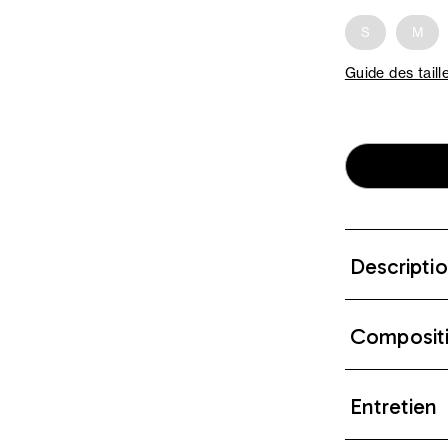
S
M
Guide des taill
Descripti
Composit
Entretien