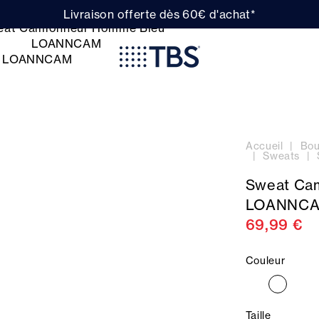
Livraison offerte dès 60€ d'achat*
Accueil
Bou
Sweats
Sweat Ca
LOANNC
69,99 €
Couleur
Taille