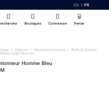
EN
FR
GL
AN
IS
Ç
H
AI
0
S
recherche
Boutiques
Connexion
Panier
tique
Homme
Vêtements homme
Pulls & Sweats
Sweat zippé Homme
mionneur Homme Bleu
AM