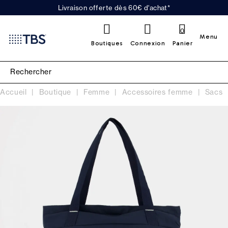
Livraison offerte dès 60€ d'achat*
0
Menu
Boutiques
Connexion
Panier
Accueil
Boutique
Femme
Accessoires femme
Sacs