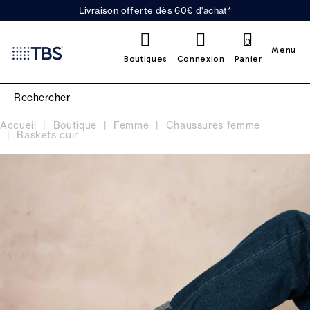
Livraison offerte dès 60€ d'achat*
0
Menu
Boutiques
Connexion
Panier
Accueil
Boutique
Femme
Chaussures femme
Baskets cuir