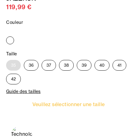
119,99 €
Couleur
Taille
35
36
37
38
39
40
41
42
Guide des tailles
Veuillez sélectionner une taille