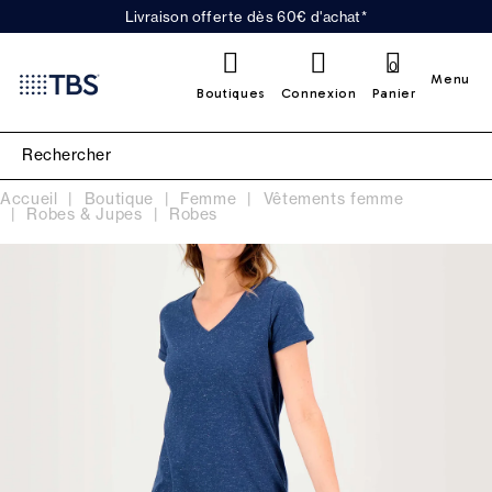
Livraison offerte dès 60€ d'achat*
0
Menu
Boutiques
Connexion
Panier
Accueil
Boutique
Femme
Vêtements femme
Robes & Jupes
Robes