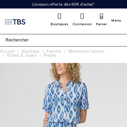
Livraison offerte dès 60€ d'achat*
0
Menu
Boutiques
Connexion
Panier
Accueil
Boutique
Femme
Vêtements femme
Robes & Jupes
Robes