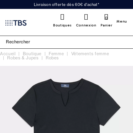
Livraison offerte dès 60€ d'achat*
0
Menu
Boutiques
Connexion
Panier
Accueil
Boutique
Femme
Vêtements femme
Robes & Jupes
Robes