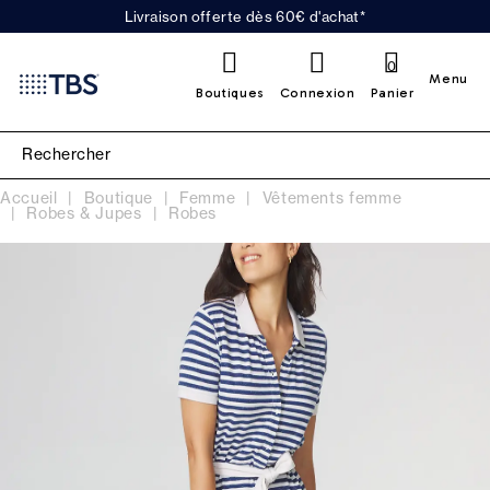
Livraison offerte dès 60€ d'achat*
0
Menu
Boutiques
Connexion
Panier
Accueil
Boutique
Femme
Vêtements femme
Robes & Jupes
Robes