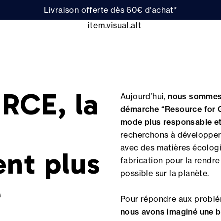
Livraison offerte dès 60€ d'achat*
RCE, la
Aujourd’hui,
nous sommes 
démarche “Resource for G
mode plus responsable et
recherchons à développer
avec des matières écologi
ent plus
fabrication pour la rendr
possible sur la planète.
e
Pour répondre aux problé
nous avons imaginé une b