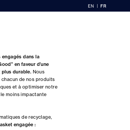
EN
FR
GL
AN
IS
Ç
H
AI
0
S
recherche
Boutiques
Connexion
Panier
engagés dans la
ood” en faveur d’une
 plus durable.
Nous
 chacun de nos produits
ques et à optimiser notre
e le moins impactante
matiques de recyclage,
asket engagée :