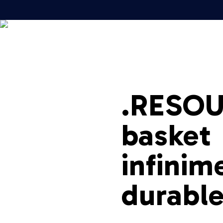
Femme
Homme
A propos
.RESOU
basket
infinim
durabl