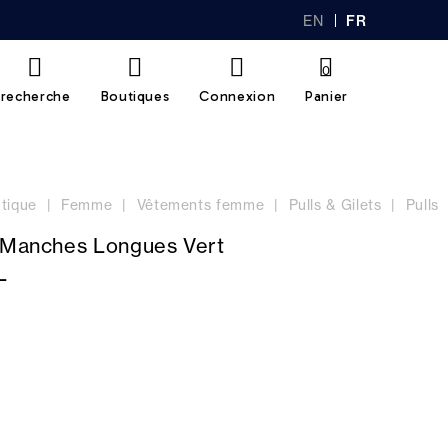
EN
FR
GL
AN
IS
Ç
H
AI
0
S
recherche
Boutiques
Connexion
Panier
tique
Femme
Vêtements femme
Pulls & Gilets
Pulls
n Manches Longues Vert
L