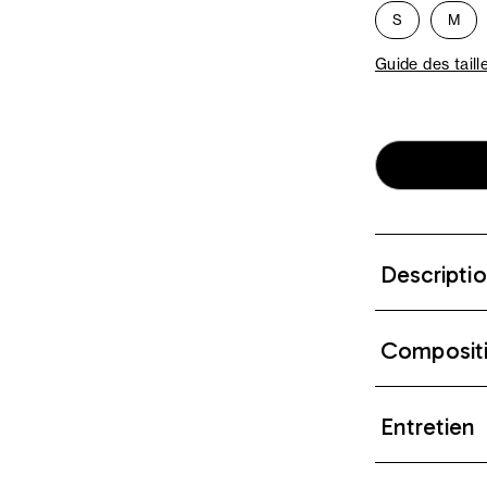
S
M
Guide des taill
Descripti
Composit
Entretien