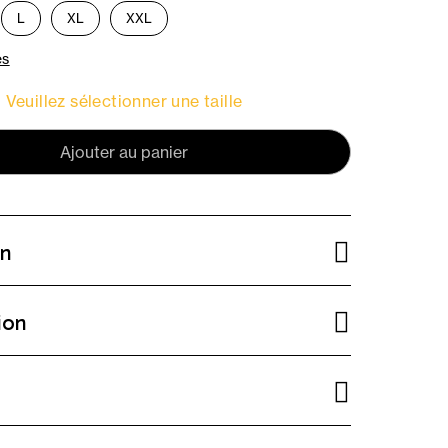
L
XL
XXL
es
Veuillez sélectionner une taille
Ajouter au panier
on
ion