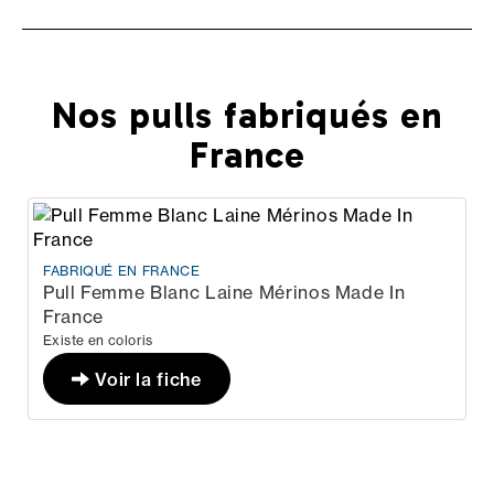
Nos pulls fabriqués en
France
UÉ EN FRANCE
FABRIQ
Femme Blanc Laine Mérinos Made In
Pull 
e
Laine
En st
n coloris
139,9
Voir la fiche
Existe e