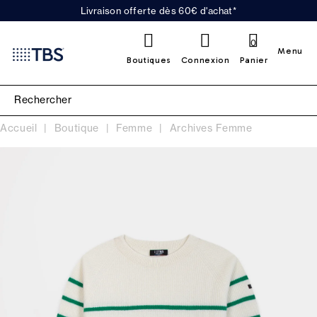
Livraison offerte dès 60€ d'achat*
0
Menu
Boutiques
Connexion
Panier
Accueil
Boutique
Femme
Archives Femme