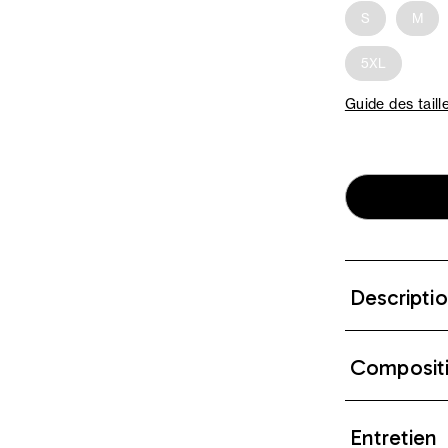
S
M
5XL
Guide des taill
Descripti
Composit
Entretien