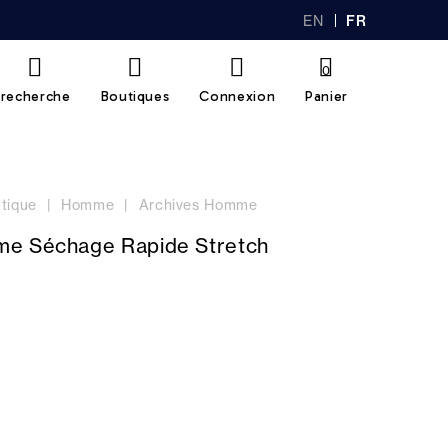
EN
FR
GL
AN
IS
Ç
H
AI
0
S
recherche
Boutiques
Connexion
Panier
tique
Homme
Archives Homme
e Séchage Rapide Stretch