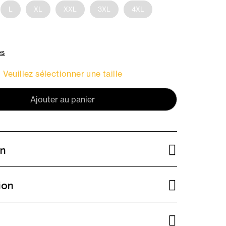
L
XL
XXL
3XL
4XL
es
Veuillez sélectionner une taille
Ajouter au panier
on
ion