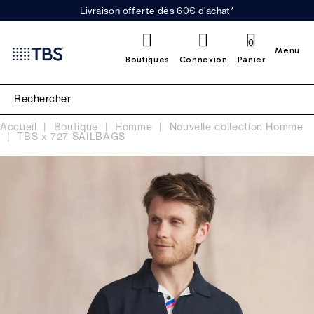
Livraison offerte dès 60€ d'achat*
0
Menu
Boutiques
Connexion
Panier
Accueil
Boutique
Homme
Nouvelle collection Homme
TBS x 727 SAILBAGS