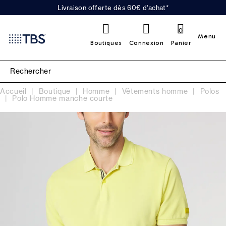
Livraison offerte dès 60€ d'achat*
0
Menu
Boutiques
Connexion
Panier
Accueil
Boutique
Homme
Vêtements homme
Polos
Polo Homme manche courte