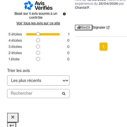
expérience du
25/04/2026
par
Chantal P.
Basé sur
1
avis soumis à un
contrôle
Voir tous les avis sur ce site
Utile
(0)
Signaler
5
étoiles
1
4
étoiles
0
1
3
étoiles
0
2
étoiles
0
1
étoile
0
Trier les avis