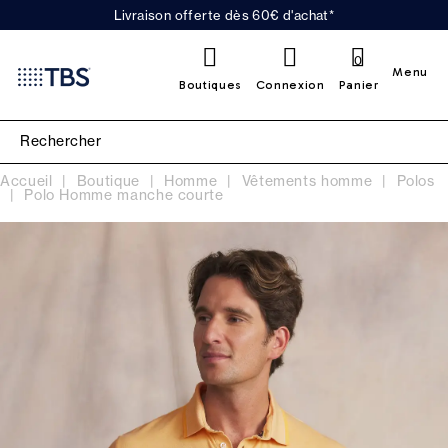
Livraison offerte dès 60€ d'achat*
0
Menu
Boutiques
Connexion
Panier
Accueil
Boutique
Homme
Vêtements homme
Polos
Polo Homme manche courte