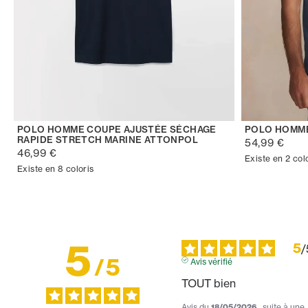
POLO HOMME COUPE AJUSTÉE SÉCHAGE
POLO HOMM
RAPIDE STRETCH MARINE ATTONPOL
54,99 €
46,99 €
Existe en 2 col
Existe en 8 coloris
5
5
/
/
5
Avis vérifié
TOUT bien
Avis du
18/05/2026
, suite à une