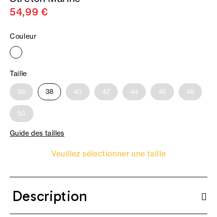
54,99 €
Couleur
Taille
36
38
40
42
44
46
48
50
Guide des tailles
Veuillez sélectionner une taille
Description