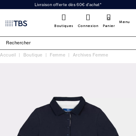
Livraison offerte dès 60€ d'achat*
0
Menu
Boutiques
Connexion
Panier
Accueil
Boutique
Femme
Archives Femme