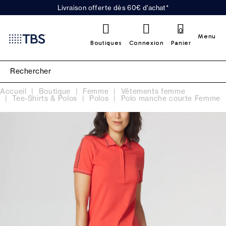
Livraison offerte dès 60€ d'achat*
0
Menu
Boutiques
Connexion
Panier
Accueil
Boutique
Femme
Vêtements femme
Tee-Shirts & Polos
Polos
Polo manche courte Femme