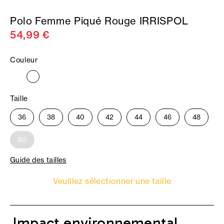
Polo Femme Piqué Rouge IRRISPOL
54,99 €
Couleur
Taille
36
38
40
42
44
46
48
50
Guide des tailles
Veuillez sélectionner une taille
Impact environnemental