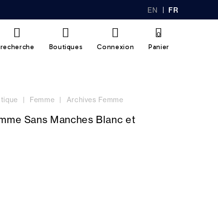
EN
FR
GL
AN
IS
Ç
H
AI
0
S
recherche
Boutiques
Connexion
Panier
tique
Femme
Archives Femme
emme Sans Manches Blanc et