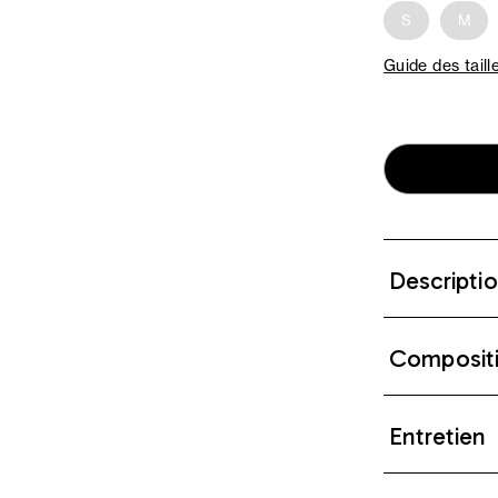
S
M
Guide des taill
Descripti
Composit
Entretien