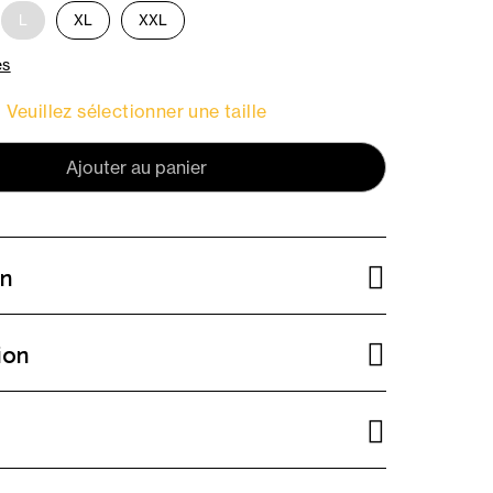
L
XL
XXL
es
Veuillez sélectionner une taille
Ajouter au panier
on
ion