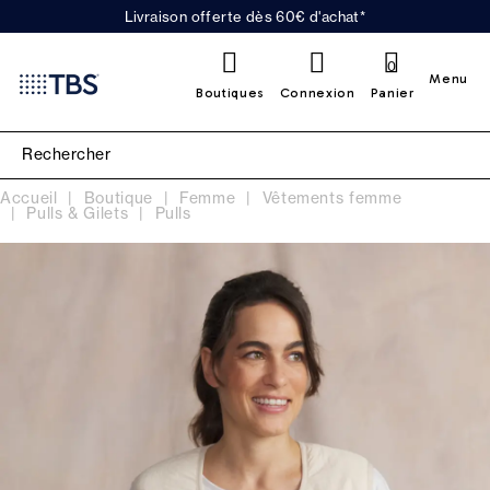
Livraison offerte dès 60€ d'achat*
0
Menu
Boutiques
Connexion
Panier
Accueil
Boutique
Femme
Vêtements femme
Pulls & Gilets
Pulls