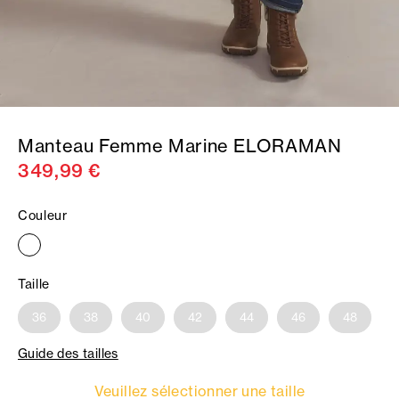
Manteau Femme Marine ELORAMAN
349,99 €
Couleur
Taille
36
38
40
42
44
46
48
Guide des tailles
Veuillez sélectionner une taille