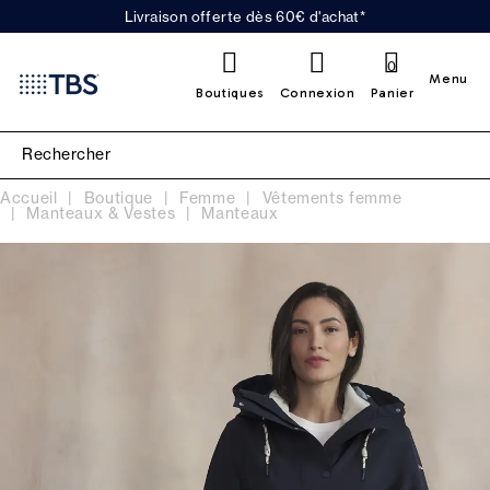
Livraison offerte dès 60€ d'achat*
0
Menu
Boutiques
Connexion
Panier
Accueil
Boutique
Femme
Vêtements femme
Manteaux & Vestes
Manteaux