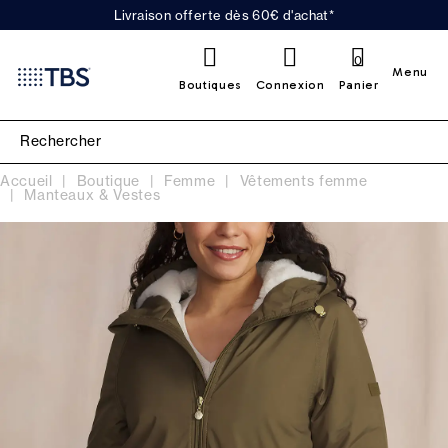
Livraison offerte dès 60€ d'achat*
0
Menu
Boutiques
Connexion
Panier
Accueil
Boutique
Femme
Vêtements femme
Manteaux & Vestes