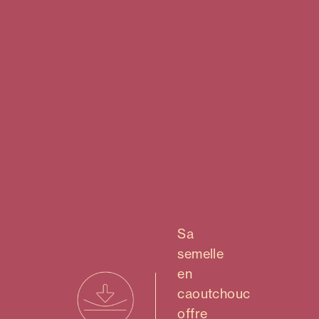
Sa
semelle
en
caoutchouc
offre