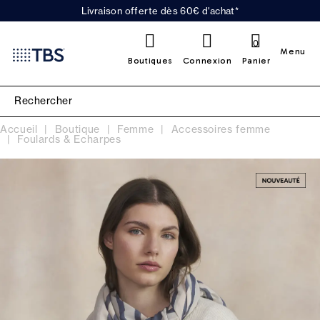
Livraison offerte dès 60€ d'achat*
0
Menu
Boutiques
Connexion
Panier
Accueil
Boutique
Femme
Accessoires femme
Foulards & Echarpes