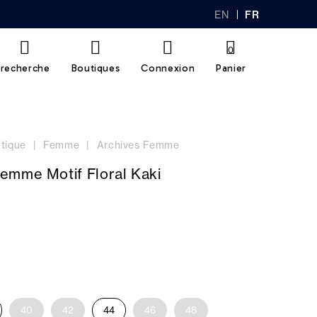
EN
FR
GL
AN
IS
Ç
H
AI
0
S
recherche
Boutiques
Connexion
Panier
tique
Femme
Archives Femme
emme Motif Floral Kaki
40
42
44
46
48