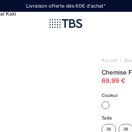
Livraison offerte dès 60€ d'achat*
Accueil
Bou
Chemise F
69,99 €
Couleur
Taille
36
38