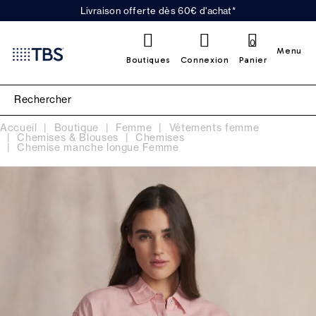
Livraison offerte dès 60€ d'achat*
0
Menu
Boutiques
Connexion
Panier
Accueil
Boutique
Femme
Vêtements femme
Chemises & Blouses
Chemises
Chemise manche longue Femme