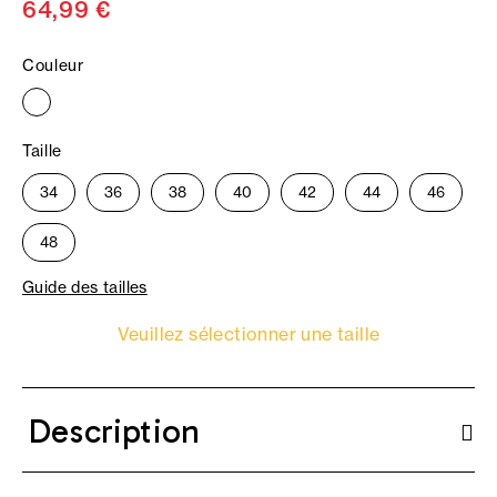
64,99 €
Couleur
Taille
34
36
38
40
42
44
46
48
Guide des tailles
Veuillez sélectionner une taille
Description