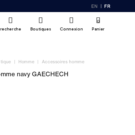
EN
FR
GL
AN
IS
Ç
H
AI
0
S
recherche
Boutiques
Connexion
Panier
tique
Homme
Accessoires homme
omme navy GAECHECH