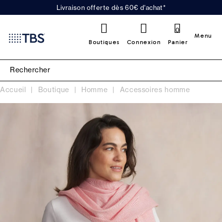
Livraison offerte dès 60€ d'achat*
0
Menu
Boutiques
Connexion
Panier
Accueil
Boutique
Homme
Accessoires homme