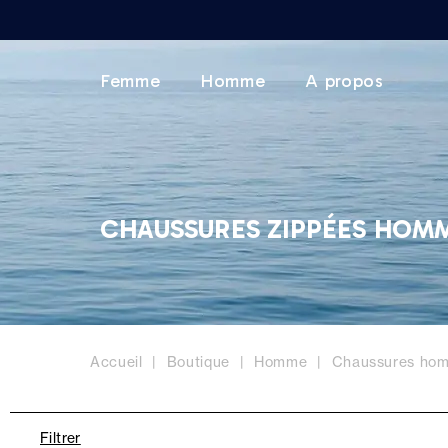
Femme
Homme
A propos
CHAUSSURES ZIPPÉES HOM
Accueil
Boutique
Homme
Chaussures ho
Filtrer