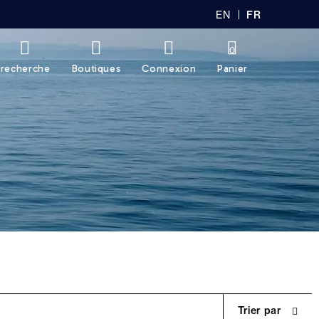
EN
FR
GL
AN
IS
Ç
H
AI
0
S
recherche
Boutiques
Connexion
Panier
Trier par