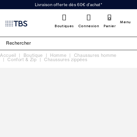
Livraison offerte dès 60€ d'achat*
0
Menu
Boutiques
Connexion
Panier
Accueil
Boutique
Homme
Chaussures homme
Confort & Zip
Chaussures zippées