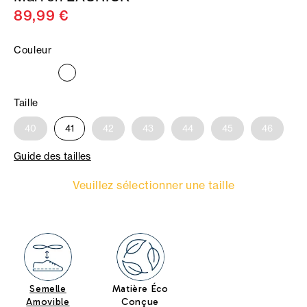
89,99 €
Couleur
Taille
40
41
42
43
44
45
46
Guide des tailles
Veuillez sélectionner une taille
Semelle
Matière Éco
Amovible
Conçue