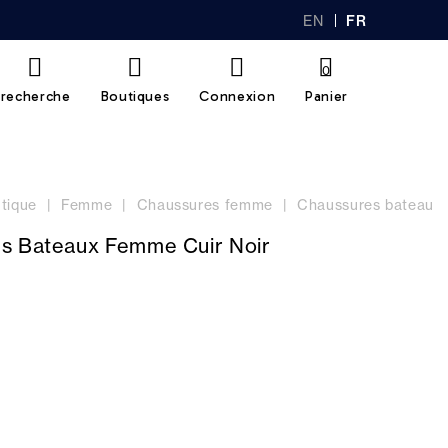
EN
FR
GL
AN
IS
Ç
H
AI
0
S
recherche
Boutiques
Connexion
Panier
tique
Femme
Chaussures femme
Chaussures bateau
s Bateaux Femme Cuir Noir