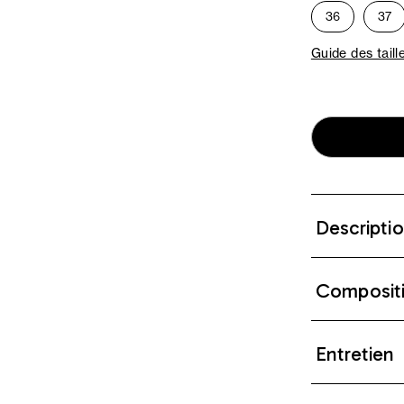
36
37
Guide des taill
Descripti
Composit
Entretien