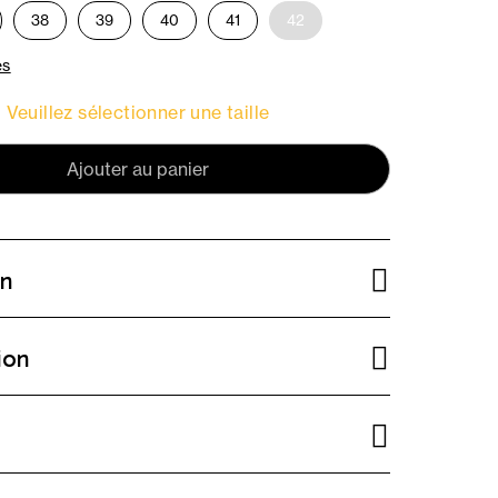
38
39
40
41
42
es
Veuillez sélectionner une taille
Ajouter au panier
on
ion