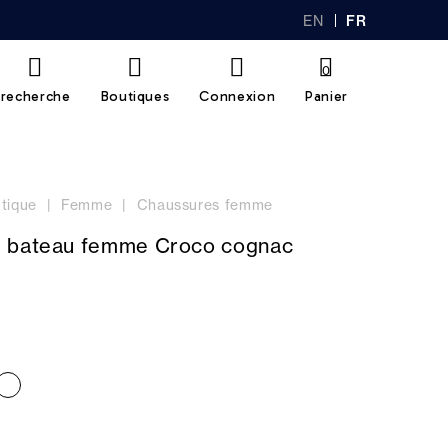
EN
FR
GL
AN
IS
Ç
H
AI
0
S
recherche
Boutiques
Connexion
Panier
tique
Femme
Chaussures femme
 bateau femme Croco cognac