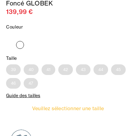
Foncé GLOBEK
139,99 €
Couleur
Taille
39
40
41
42
43
44
45
46
47
Guide des tailles
Veuillez sélectionner une taille