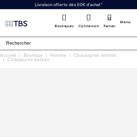
Livraison offerte dès 60€ d'achat*
0
Menu
Boutiques
Connexion
Panier
Accueil
Boutique
Homme
Chaussures homme
Chaussures bateau