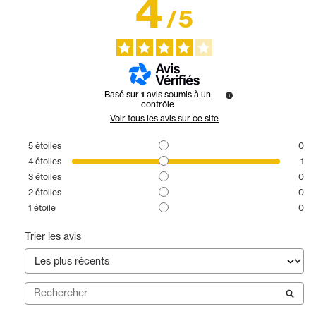
4
/
5
Basé sur
1
avis soumis à un
contrôle
Voir tous les avis sur ce site
5
étoiles
0
4
étoiles
1
3
étoiles
0
2
étoiles
0
1
étoile
0
Trier les avis