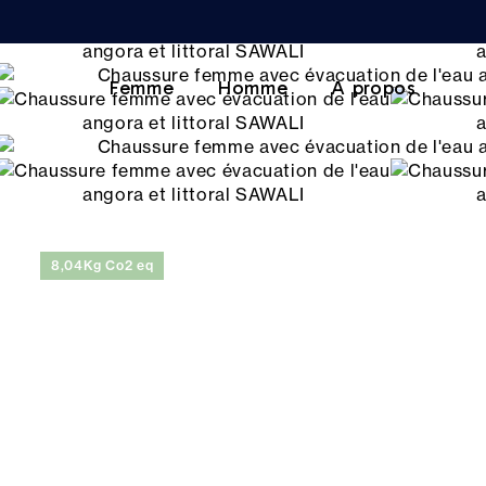
Femme
Homme
A propos
8,04Kg Co2 eq