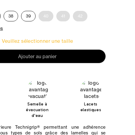
38
39
40
41
42
es
Veuillez sélectionner une taille
Ajouter au panier
Semelle à
Lacets
évacuation
elastiques
d'eau
rieure Technigrip® permettant une adhérence
tous types de sols grâce des lamelles qui se