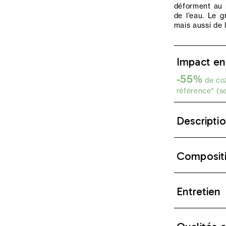
déforment au 
de l’eau. Le g
mais aussi de 
Impact en
-55%
de co2
référence* (s
Descripti
Composit
Entretien