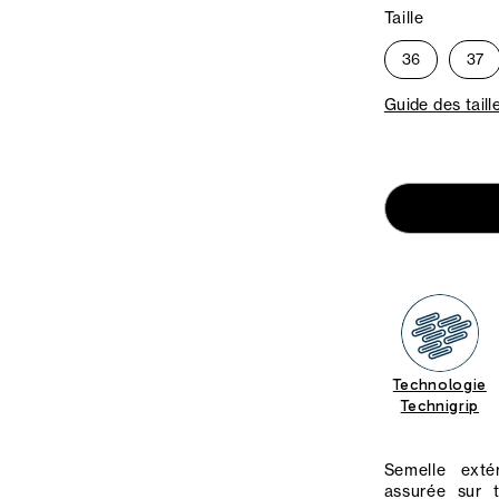
Taille
36
37
Guide des taill
Technologie
Technigrip
Semelle exté
assurée sur 