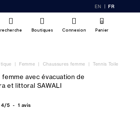
EN
FR
GL
AN
IS
Ç
H
AI
0
S
recherche
Boutiques
Connexion
Panier
tique
Femme
Chaussures femme
Tennis Toile
 femme avec évacuation de
ra et littoral SAWALI
4
/
5
-
1
avis