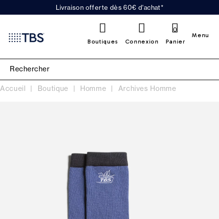
Livraison offerte dès 60€ d'achat*
0
Menu
Boutiques
Connexion
Panier
Accueil
Boutique
Homme
Archives Homme