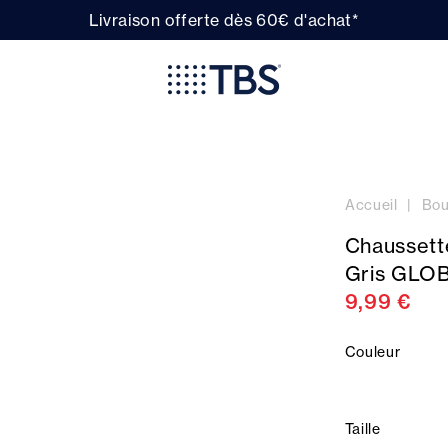
Livraison offerte dès 60€ d'achat*
Accueil
Bou
Chaussett
Gris GLO
9,99 €
Couleur
Taille