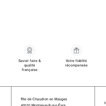
Savoir faire &
Votre fidélité
qualité
récompensée
française
Rte de Chaudron en Mauges
49110 Montrevault-sur-Èvre