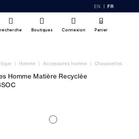
EN
FR
GL
AN
IS
Ç
H
AI
0
S
recherche
Boutiques
Connexion
Panier
tique
Homme
Accessoires homme
Chaussettes
es Homme Matière Recyclée
BSOC