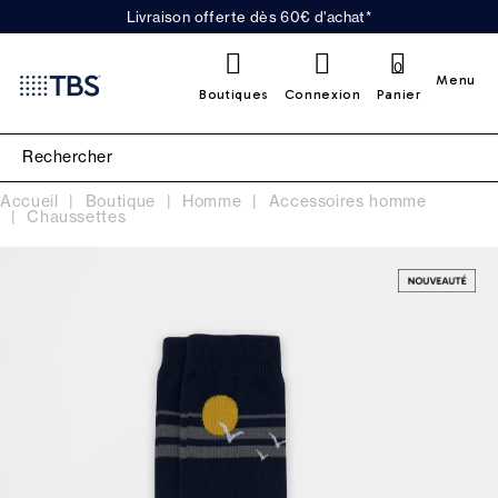
Livraison offerte dès 60€ d'achat*
0
Menu
Boutiques
Connexion
Panier
Accueil
Boutique
Homme
Accessoires homme
Chaussettes