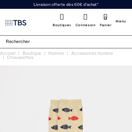
Livraison offerte dès 60€ d'achat*
0
Menu
Boutiques
Connexion
Panier
Accueil
Boutique
Homme
Accessoires homme
Chaussettes