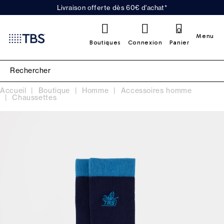
Livraison offerte dès 60€ d'achat*
0
Menu
Boutiques
Connexion
Panier
Accueil
Boutique
Homme
Accessoires homme
Chaussettes