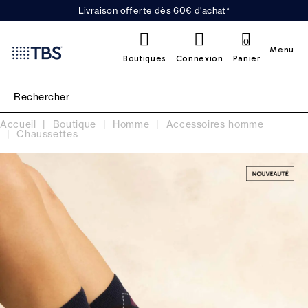
Livraison offerte dès 60€ d'achat*
0
Menu
Boutiques
Connexion
Panier
Accueil
Boutique
Homme
Accessoires homme
Chaussettes