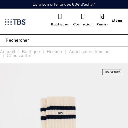
Livraison offerte dès 60€ d'achat*
0
Menu
Boutiques
Connexion
Panier
Accueil
Boutique
Homme
Accessoires homme
Chaussettes