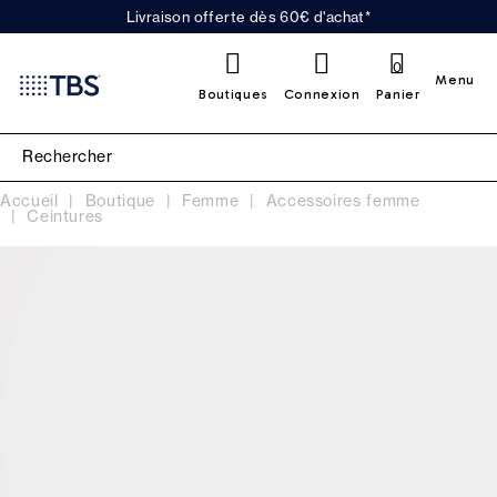
Livraison offerte dès 60€ d'achat*
0
Menu
Boutiques
Connexion
Panier
Accueil
Boutique
Femme
Accessoires femme
Ceintures