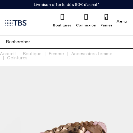
Livraison offerte dès 60€ d'achat*
0
Menu
Boutiques
Connexion
Panier
Accueil
Boutique
Femme
Accessoires femme
Ceintures