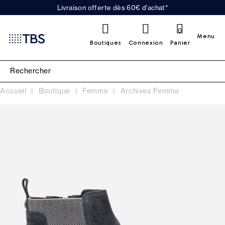
Livraison offerte dès 60€ d'achat*
0
Menu
Boutiques
Connexion
Panier
Accueil
Boutique
Femme
Archives Femme