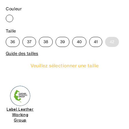
Couleur
Taille
36
37
38
39
40
41
42
Guide des tailles
Veuillez sélectionner une taille
Label Leather
Working
Group