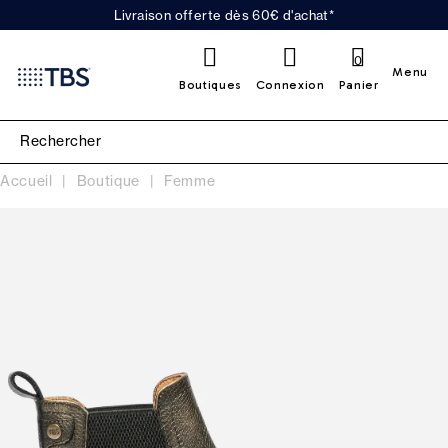
Livraison offerte dès 60€ d'achat*
0
Menu
Boutiques
Connexion
Panier
Accueil
Boutique
Femme