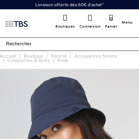
Livraison offerte dès 60€ d'achat*
0
Menu
Boutiques
Connexion
Panier
Accueil
Boutique
Femme
Accessoires femme
Casquettes & Bobs
Bobs